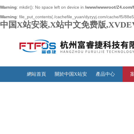
Warning
: mkdir(): No space left on device in
/www/wwwroot/Z4.com/
Warning
: file_put_contents(./cachefile_yuan/dyzyyj.com/cache/f5/88e56
中国X站安装,X站中文免费版,XVDE
網站首頁
關於中国X站安
產品中心
装