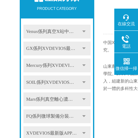
PRODUCT CATEGORY
在線交流
Venus係列真空X站中文免费版
中国X站安装實驗型
電話
GX係列XVDEVIOS最新版APP下载
究。
Mercury係列XVDEVIOS最新版APP下载
山東農業大學坐落
微信掃一掃
學院。1958年
入，組建新的山東
SOIL係列XVDEVIOS最新版APP下载
於一體的多科性大
Mars係列真空離心濃縮儀
FQ係列微球製備分裝係統
XVDEVIOS最新版APP下载配件