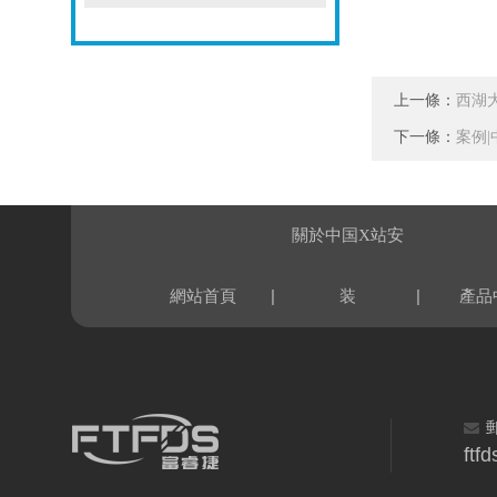
上一條：
西湖
下一條：
案例
關於中国X站安
|
|
網站首頁
装
產品
ftf