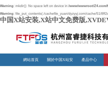
Warning
: mkdir(): No space left on device in
/www/wwwroot/Z4.com/
Warning
: file_put_contents(./cachefile_yuan/dyzyyj.com/cache/51/8ff2c
中国X站安装,X站中文免费版,XVDE
網站首頁
關於中国X站安
產品中心
装