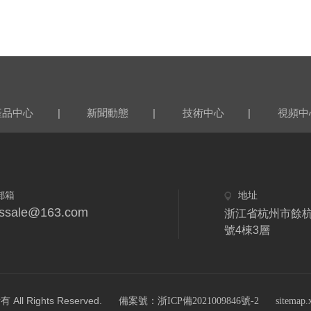
|
|
|
產品中心
新聞動態
技術中心
視頻中
郵箱
地址
fdssale@163.com
浙江省杭州市餘杭
號4棟3層
Rights Reserved.
備案號：浙ICP備2021009846號-2
sitemap.