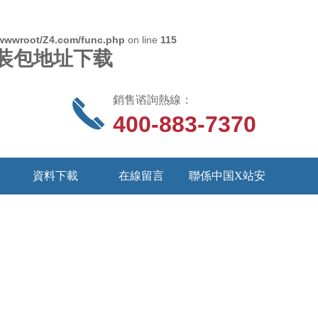
wwwroot/Z4.com/func.php
on line
115
S安装包地址下载
銷售谘詢熱線：
400-883-7370
資料下載
在線留言
聯係中国X站安
装