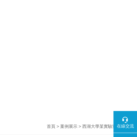
在線交流
>
> 西湖大學某實驗室
首頁
案例展示