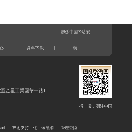
聯係中国X站安
|
|
心
資料下載
装
區金星工業園華一路1-1
掃一掃，關注中国
X站安装
技術支持：
xml
化工儀器網
管理登陸