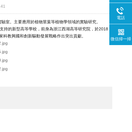
:41
電話
某實驗室。主要應用於植物莖葉等植物學領域的實驗研究。
家重點支持的新型高等學校，前身為浙江西湖高等研究院，於2018
努力為國家科教興國和創新驅動發展戰略作出突出貢獻。
微信掃一掃