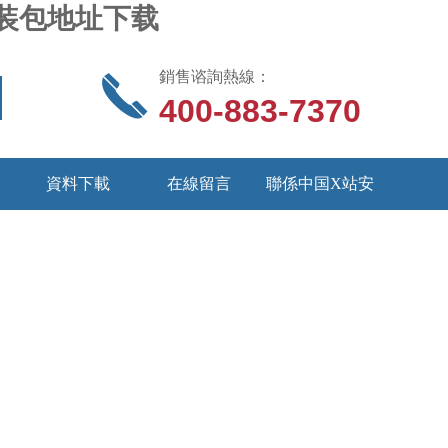
S安装包地址下载
銷售谘詢熱線：
400-883-7370
資料下載
在線留言
聯係中国X站安
装