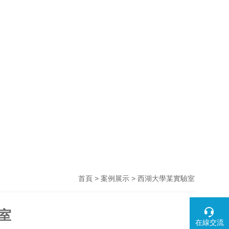
>
> 西湖大學某實驗室
首頁
案例展示
室
在線交流