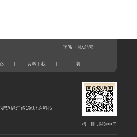
聯係中国X站安
|
|
心
資料下載
装
前街道綠汀路1號財通科技
掃一掃，關注中国
X站安装