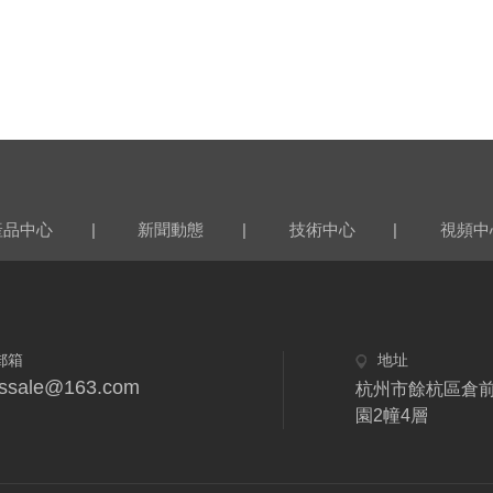
|
|
|
產品中心
新聞動態
技術中心
視頻中
郵箱
地址
fdssale@163.com
杭州市餘杭區倉
園2幢4層