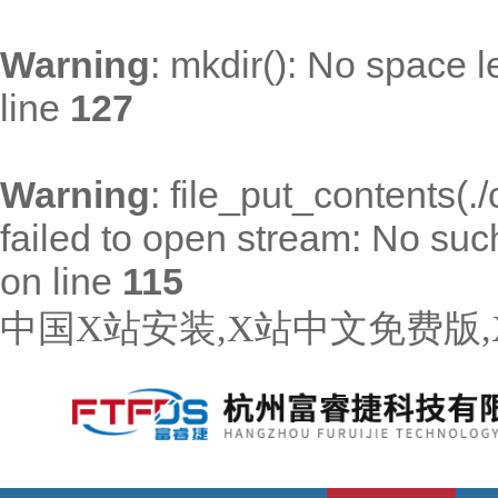
Warning
: mkdir(): No space l
line
127
Warning
: file_put_contents(
failed to open stream: No such 
on line
115
中国X站安装,X站中文免费版,X