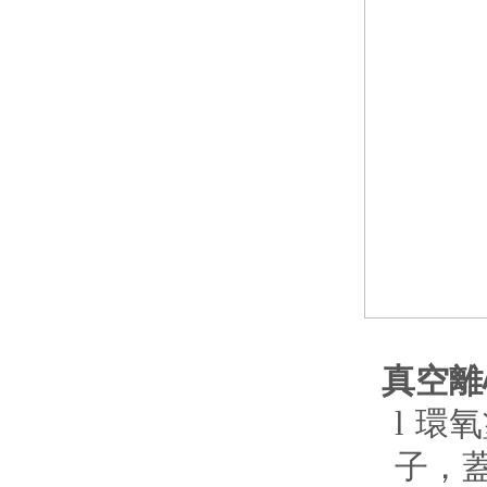
真空離
l
環氧
子，