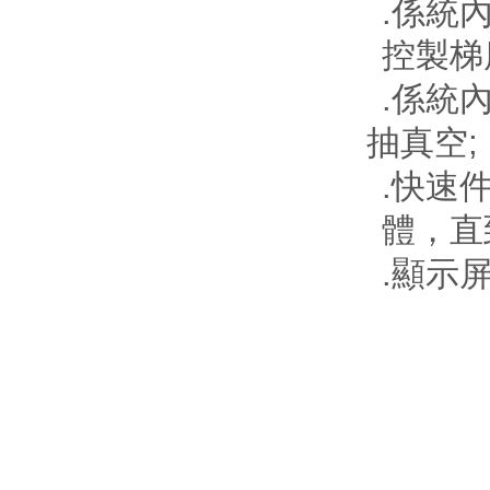
.
係統
控製梯
.
係統
;
抽真空
.
快速
體，直
.
顯示