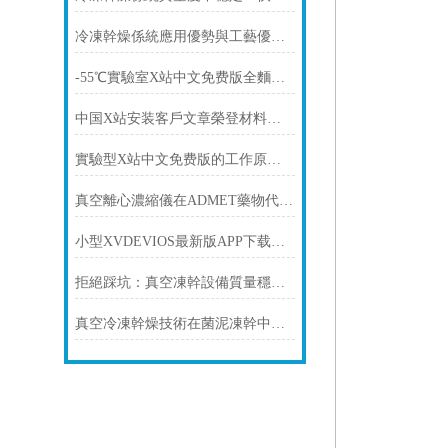
冷凍幹燥係統應用優勢與工藝優化方案
-55℃實驗室X站中文免费版全麵解析：選型要點、核心配置與功能優勢
中国X站安装客戶文章榮登材料科學領域頂刊
實驗型X站中文免费版的工作原理與使用細節
真空離心濃縮儀在ADMET藥物代謝研究中的應用
小型XVDEVIOS最新版APP下载哪個品牌質量好？口碑穩定、售後穩妥廠家推薦
拒絕踩坑：真空凍幹設備質量穩定、售後穩妥廠商推薦
真空冷凍幹燥技術在菌泥凍幹中的應用