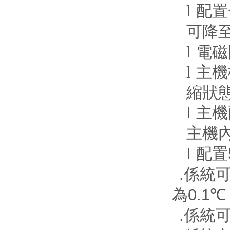
l
配置
可降
l
電磁
l
主機
縮狀
l
主機
主機
l
配置
.
係統
0.1
為
℃
.
係統