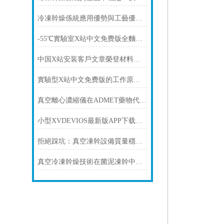
冷凍幹燥係統應用優勢與工藝優化方案
-55℃實驗室X站中文免费版全麵解析：選型要點、核心配置與功能優勢
中国X站安装客戶文章榮登材料科學領域頂刊
實驗型X站中文免费版的工作原理與使用細節
真空離心濃縮儀在ADMET藥物代謝研究中的應用
小型XVDEVIOS最新版APP下载哪個品牌質量好？口碑穩定、售後穩妥廠家推薦
拒絕踩坑：真空凍幹設備質量穩定、售後穩妥廠商推薦
真空冷凍幹燥技術在菌泥凍幹中的應用