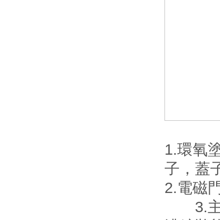
1.環
子，蓋
2.電
3.主