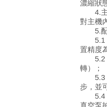
濃縮狀
4.主
對主機內
5.配
5.1 
置精度為
5.2 
轉）；
5.3
步，並
5.4
真空泵