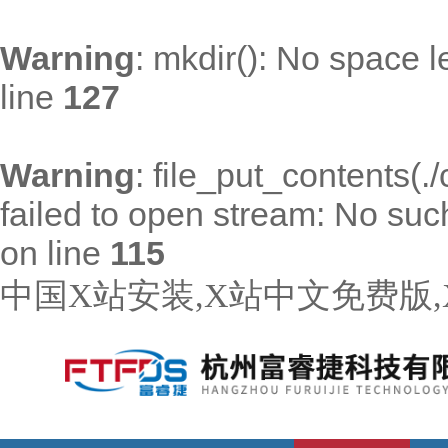
Warning
: mkdir(): No space l
line
127
Warning
: file_put_contents(
failed to open stream: No such 
on line
115
中国X站安装,X站中文免费版,X