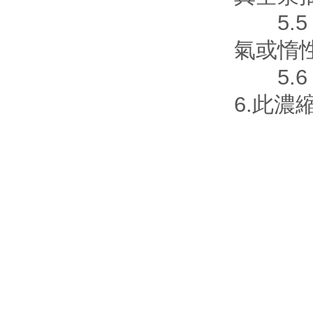
5.5
氣或惰
5.6
6.此