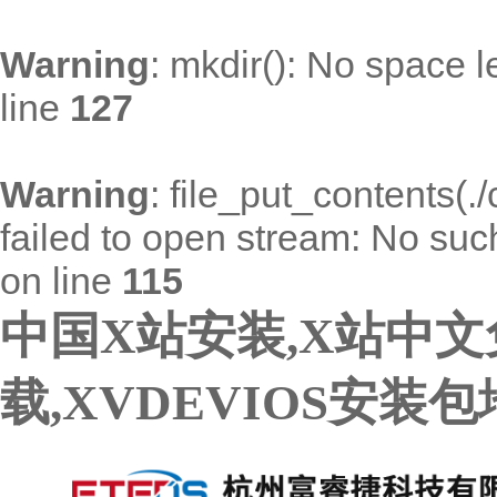
Warning
: mkdir(): No space l
line
127
Warning
: file_put_contents(
failed to open stream: No such 
on line
115
中国X站安装,X站中文免
载,XVDEVIOS安装