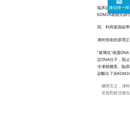
臨床診斷價值：這
微信掃一掃
KDM2A基因失
四、利用基因組學
凍幹技術的原理正
“玻璃化"保護DN
定DNA分子，阻
冷凍相媲美。臨床
診斷出了由KDM
總而言之，凍幹
安装對鮮活微生