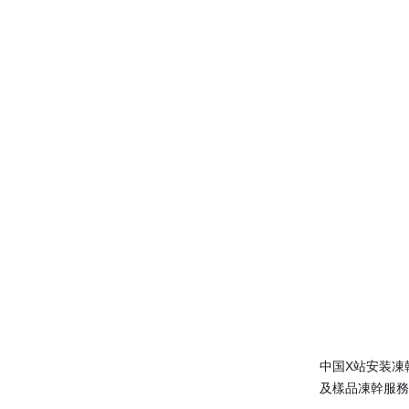
中国X站安装凍
及樣品凍幹服務