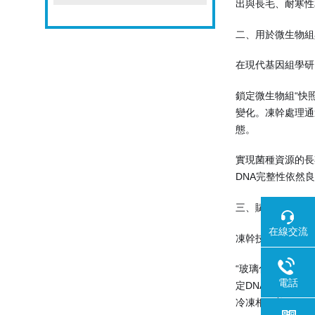
出與長毛、耐寒性
二、用於微生物組
在現代基因組學研
鎖定微生物組“快
變化。凍幹處理通
態。
實現菌種資源的長
DNA完整性依然
三、賦能未來的醫
在線交流
凍幹技術的原理正
“玻璃化"保護DN
電話
定DNA分子，阻
冷凍相媲美。