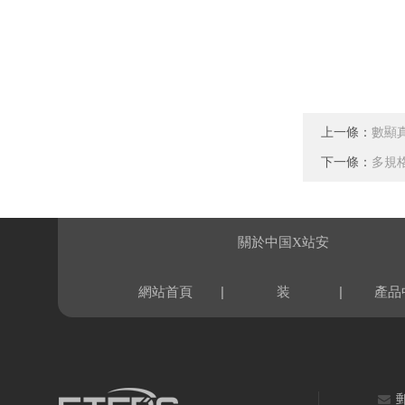
上一條：
數顯
下一條：
多規
關於中国X站安
|
|
網站首頁
装
產品