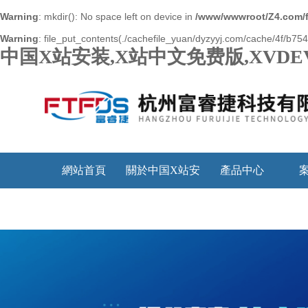
Warning
: mkdir(): No space left on device in
/www/wwwroot/Z4.com/
Warning
: file_put_contents(./cachefile_yuan/dyzyyj.com/cache/4f/b7543
中国X站安装,X站中文免费版,XVDE
網站首頁
關於中国X站安
產品中心
装