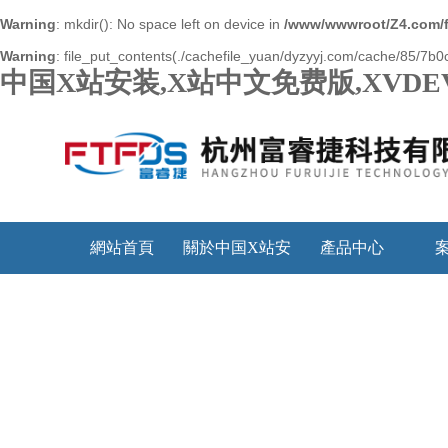
Warning
: mkdir(): No space left on device in
/www/wwwroot/Z4.com/
Warning
: file_put_contents(./cachefile_yuan/dyzyyj.com/cache/85/7b0c1
中国X站安装,X站中文免费版,XVDE
網站首頁
關於中国X站安
產品中心
装