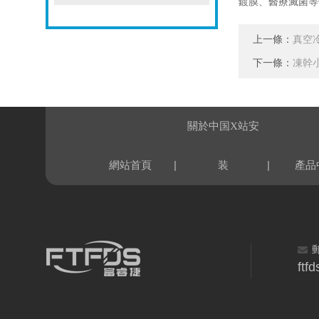
鍍膜、醫療滅菌等
上一條：
真空
下一條：
凍幹
關於中国X站安
|
|
網站首頁
装
產品
ftf