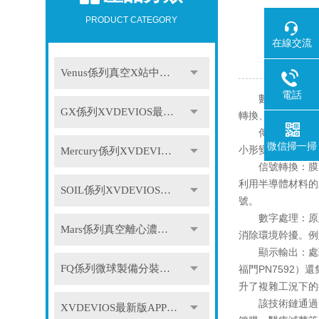
PRODUCT CATEGORY
在線交流
Venus係列真空X站中文免费版
電話
數顯真空傳感器
GX係列XVDEVIOS最新版APP下载
轉換、數字處理與
傳感原理：傳感
微信掃一掃
小形變。例如，在半
Mercury係列XVDEVIOS最新版APP下载
信號轉換：膜片
利用半導體材料的
SOIL係列XVDEVIOS最新版APP下载
號。
數字處理：原始電
Mars係列真空離心濃縮儀
消除環境幹擾。例
顯示輸出：處理後
FQ係列微球製備分裝係統
福門PN7592
升了複雜工況下的
該技術鏈通過M
XVDEVIOS最新版APP下载配件