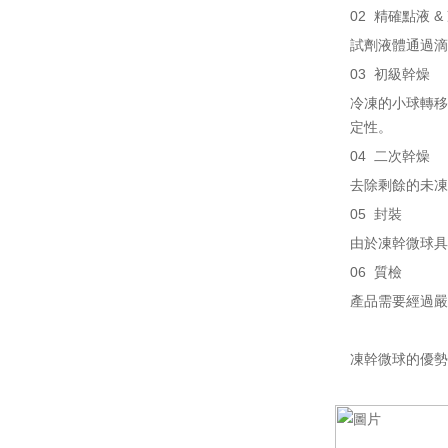
02 精確點液 &
試劑液體通過滴
03 初級幹燥
冷凍的小球轉移
定性。
04 二次幹燥
去除剩餘的未凍
05 封裝
由於凍幹微球具
06 質檢
產品需要經過嚴
凍幹微球的優勢