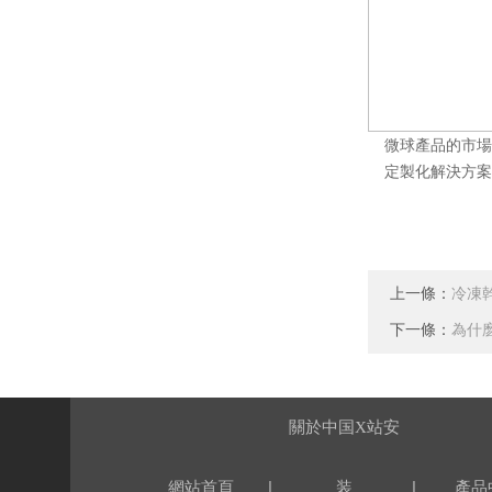
微球產品的市場
定製化解決方案
上一條：
冷凍
下一條：
為什
關於中国X站安
|
|
網站首頁
装
產品