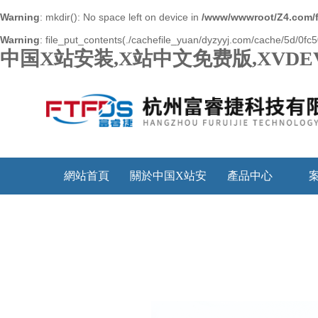
Warning
: mkdir(): No space left on device in
/www/wwwroot/Z4.com/
Warning
: file_put_contents(./cachefile_yuan/dyzyyj.com/cache/5d/0fc50/
中国X站安装,X站中文免费版,XVDE
網站首頁
關於中国X站安
產品中心
装