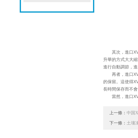
其次，進口XVD
升華的方式大大縮
進行自動調節，進
再者，進口XVD
的保留。這使得X
長時間保存而不會
當然，進口XVD
上一條：
中国
下一條：
土壤