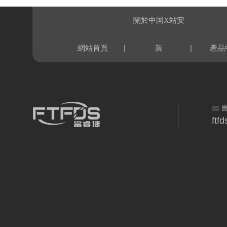
關於中国X站安
|
|
網站首頁
装
產品
ftf