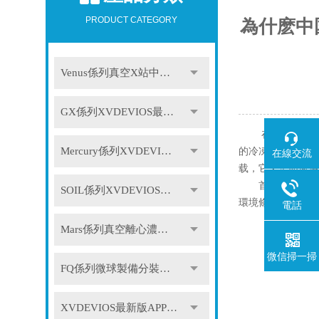
PRODUCT CATEGORY
為什麽中
Venus係列真空X站中文免费版
GX係列XVDEVIOS最新版APP下载
在當今的科技時代
Mercury係列XVDEVIOS最新版APP下载
的冷凍技術，將物
在線交流
载，它又是如何滿
首先，進口XVD
SOIL係列XVDEVIOS最新版APP下载
環境條件下穩定運
電話
Mars係列真空離心濃縮儀
微信掃一掃
FQ係列微球製備分裝係統
XVDEVIOS最新版APP下载配件