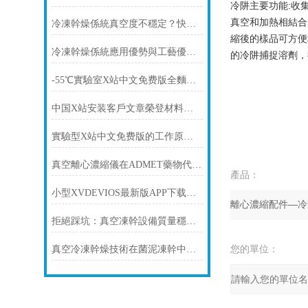
冷阱主要功能:收
真空和加熱相結合
冷凍幹燥係統真空度不穩定？快速排查解決方法
縮後的樣品可方便
冷凍幹燥係統應用優勢與工藝優化方案
的冷阱捕捉溶劑，
-55℃實驗室X站中文免费版全麵解析：選型要點、核心配置與功能優勢
中国X站安装客戶文章榮登材料科學領域頂刊
實驗型X站中文免费版的工作原理與使用細節
真空離心濃縮儀在ADMET藥物代謝研究中的應用
產品：
小型XVDEVIOS最新版APP下载哪個品牌質量好？口碑穩定、售後穩妥廠家推薦
拒絕踩坑：真空凍幹設備質量穩定、售後穩妥廠商推薦
您的單位：
真空冷凍幹燥技術在菌泥凍幹中的應用