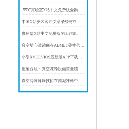
-55℃實驗室X站中文免费版全麵解析：選型要點、核心配置與功能優勢
中国X站安装客戶文章榮登材料科學領域頂刊
實驗型X站中文免费版的工作原理與使用細節
真空離心濃縮儀在ADMET藥物代謝研究中的應用
小型XVDEVIOS最新版APP下载哪個品牌質量好？口碑穩定、售後穩妥廠家推薦
拒絕踩坑：真空凍幹設備質量穩定、售後穩妥廠商推薦
真空冷凍幹燥技術在菌泥凍幹中的應用