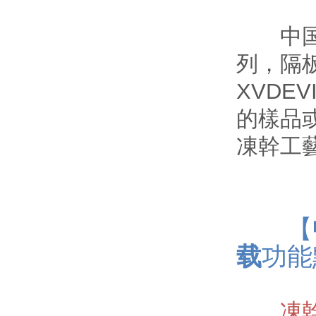
中国
列，隔
XVDE
的樣品
凍幹工
【
载
功能
凍幹