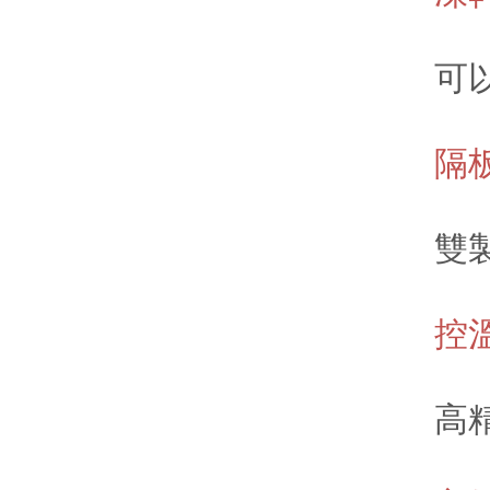
可以探
隔
雙製冷
控溫精
高精度