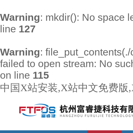
Warning
: mkdir(): No space l
line
127
Warning
: file_put_contents(
failed to open stream: No such 
on line
115
中国X站安装,X站中文免费版,X