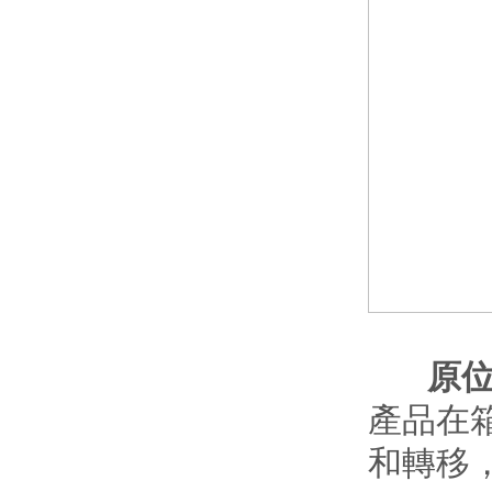
原
產品在
和轉移