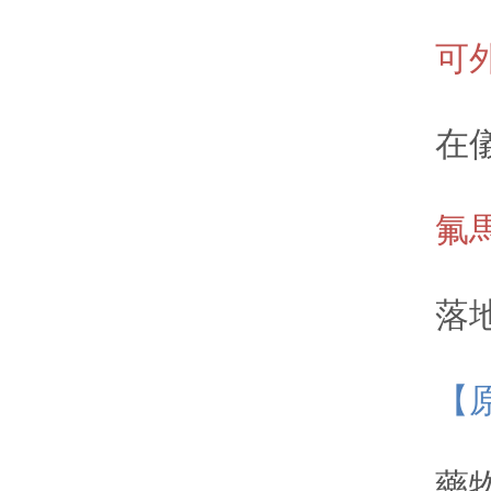
可外
在儀器
氟馬
落地式
【原
藥物