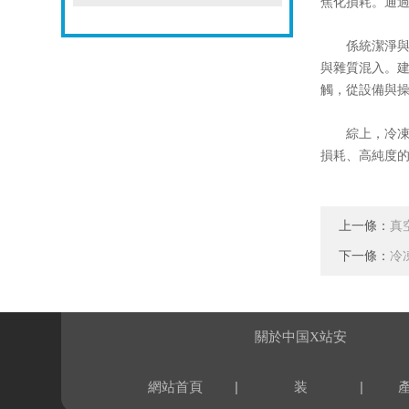
焦化損耗。通
係統潔淨與密
與雜質混入。
觸，從設備與
綜上，冷凍幹
損耗、高純度
上一條：
真
下一條：
冷
關於中国X站安
|
|
網站首頁
装