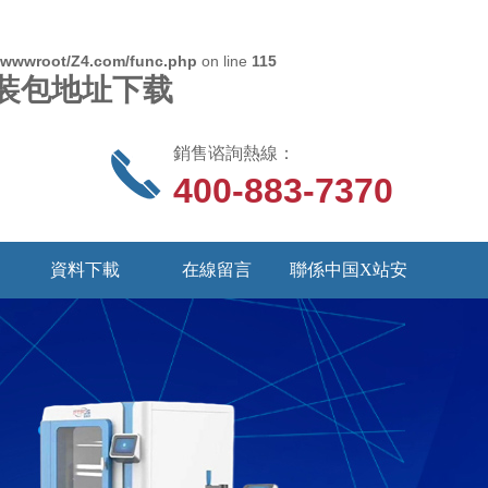
wwwroot/Z4.com/func.php
on line
115
S安装包地址下载
銷售谘詢熱線：
400-883-7370
資料下載
在線留言
聯係中国X站安
装