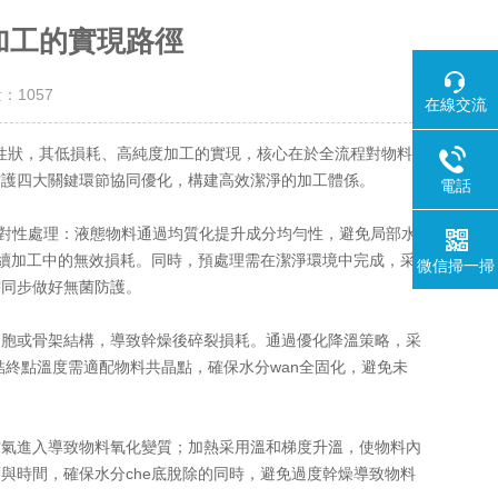
加工的實現路徑
量：
1057
在線交流
性狀，其低損耗、高純度加工的實現，核心在於全流程對物料
防護四大關鍵環節協同優化，構建高效潔淨的加工體係。
電話
對性處理：液態物料通過均質化提升成分均勻性，避免局部水
後續加工中的無效損耗。同時，預處理需在潔淨環境中完成，采
微信掃一掃
需同步做好無菌防護。
胞或骨架結構，導致幹燥後碎裂損耗。通過優化降溫策略，采
結終點溫度需適配物料共晶點，確保水分wan全固化，避免未
氣進入導致物料氧化變質；加熱采用溫和梯度升溫，使物料內
與時間，確保水分che底脫除的同時，避免過度幹燥導致物料