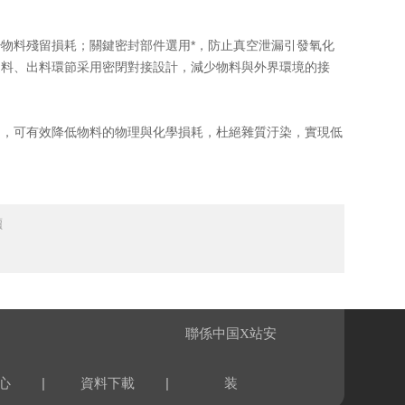
料殘留損耗；關鍵密封部件選用*，防止真空泄漏引發氧化
進料、出料環節采用密閉對接設計，減少物料與外界環境的接
，可有效降低物料的物理與化學損耗，杜絕雜質汙染，實現低
讀
聯係中国X站安
|
|
心
資料下載
装