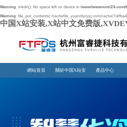
Warning
: mkdir(): No space left on device in
/www/wwwroot/Z4.com/
Warning
: file_put_contents(./cachefile_yuan/dyzyyj.com/cache/7d/fba46
中国X站安装,X站中文免费版,XVDE
網站首頁
關於中国X站安
產品中心
装