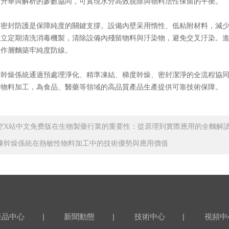
過升華與解析的參數協同，可實現水分高效脫除與物料活性保留的平衡。
封防護是保障純度的關鍵支撐。設備內壁采用惰性、低粘附材料，減少物
建立定期清洗消毒機製，清除設備內殘留物料與汙染物，避免交叉汙染。
操作層麵築牢純度防線。
燥係統通過預處理淨化、精準凍結、梯度幹燥、密封潔淨的全流程協同
的物料加工，為食品、醫藥等領域的高品質產品生產提供可靠技術保障。
空X站中文免费版在生物製藥行業的重要性：從原理到實際應用的全麵解
凍幹燥係統在熱敏性物料加工中的技術優勢與應用價值
|
|
|
產品中心
新聞動態
技術中心
視頻中