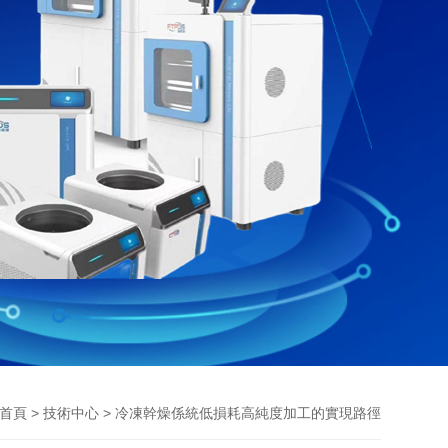
>
> 冷凍幹燥係統低損耗高純度加工的實現路徑
首頁
技術中心