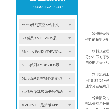
PRODUCT CATEGORY
Venus係列真空X站中文免费版
冷凍幹燥通過
GX係列XVDEVIOS最新版APP下载
特性的精準適
物料預處理是
Mercury係列XVDEVIOS最新版APP下载
分分布不均導致
用密閉式輸送
SOIL係列XVDEVIOS最新版APP下载
精準凍結工藝
Mars係列真空離心濃縮儀
用“快速預冷+
凍水分在後續
FQ係列微球製備分裝係統
幹燥階段的梯
部水分有序升華
XVDEVIOS最新版APP下载配件