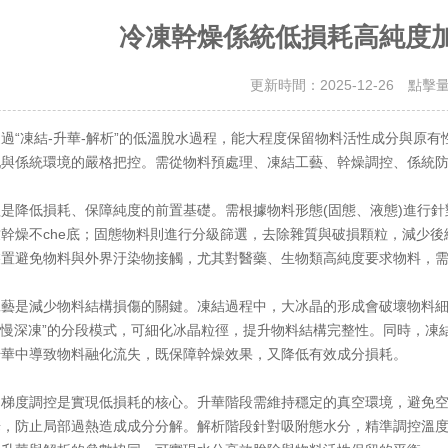
冷凍幹燥係統低損耗高純度
更新時間：2025-12-26 點擊
“凍結-升華-解析”的低溫脫水過程，能大程度保留物料活性成分與原有
配與係統環境的嚴格把控。需從物料預處理、凍結工藝、幹燥調控、係統
降低損耗、保障純度的前置基礎。需根據物料形態(固態、液態)進行針
幹燥不che底；固態物料則進行分級篩選，去除雜質與破損顆粒，減少
裝置避免物料與外界汙染物接觸，尤其對醫藥、生物類高純度要求物料，
是減少物料結構損傷的關鍵。凍結過程中，大冰晶的形成會破壞物料細
緩慢深凍”的分段模式，可細化冰晶粒徑，提升物料結構完整性。同時，凍
升華中導致物料融化流失，既保障幹燥效果，又降低有效成分損耗。
度調控是實現低損耗的核心。升華階段需維持穩定的真空環境，避免空
，防止局部過熱造成成分分解。解析階段針對吸附態水分，精準調控溫度