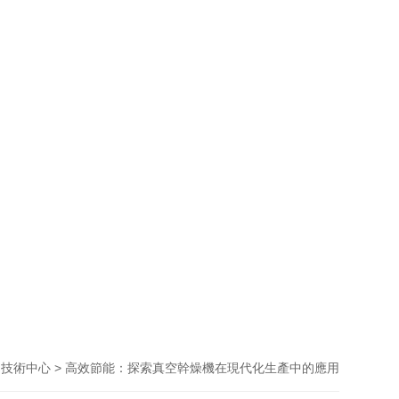
>
> 高效節能：探索真空幹燥機在現代化生產中的應用
技術中心