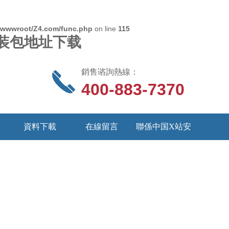
wwwroot/Z4.com/func.php
on line
115
S安装包地址下载
銷售谘詢熱線：
400-883-7370
資料下載
在線留言
聯係中国X站安
装