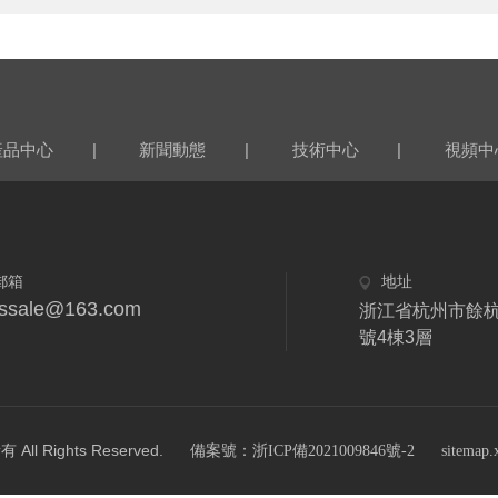
|
|
|
產品中心
新聞動態
技術中心
視頻中
郵箱
地址
fdssale@163.com
浙江省杭州市餘杭
號4棟3層
Rights Reserved.
備案號：浙ICP備2021009846號-2
sitemap.