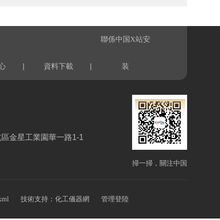
聯係中国X站安
|
|
心
資料下載
装
區金星工業園華一路1-1
掃一掃，關注中国
X站安装
技術支持：
xml
化工儀器網
管理登陸