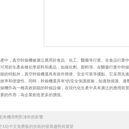
中，真空幹燥機被廣泛應用於食品、化工、醫藥等行業。在食品行業中
機可用於生產各種化學原料和產品，如催化劑、顏料等。在醫藥行業中幹
的特點外，真空幹燥機還具有操作簡便、安全可靠等優點。它采用先進
產效率和便捷性。同時，幹燥機還具有*的安全保護措施，如過熱保護、過
機作為一種高效節能的幹燥設備，在現代化生產中具有廣泛的應用前景
重要的作用，為企業創造更多的價值。
貨|有機溶劑對凍幹的影響
空X站中文免费版的技術的發展趨勢與展望