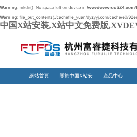
Warning
: mkdir(): No space left on device in
/www/wwwroot/Z4.com/
Warning
: file_put_contents(./cachefile_yuan/dyzyyj.com/cache/e0/92ee1
中国X站安装,X站中文免费版,XVDE
網站首頁
關於中国X站安
產品中心
装