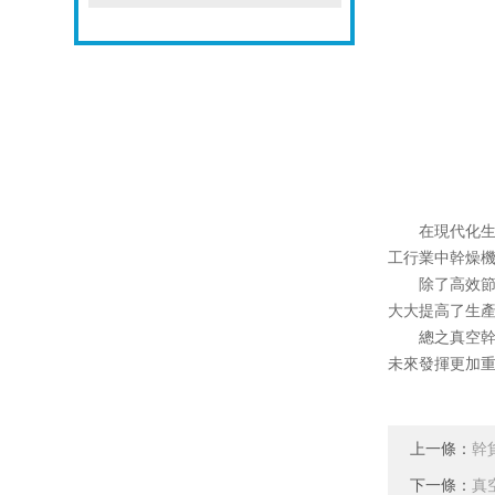
在現代化生產
工行業中幹燥
除了高效節能
大大提高了生
總之真空幹燥
未來發揮更加
上一條：
幹
下一條：
真