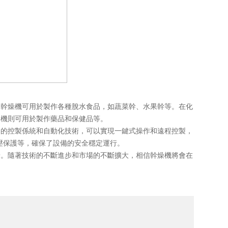
幹燥機可用於製作各種脫水食品，如蔬菜幹、水果幹等。在化
燥機則可用於製作藥品和保健品等。
的控製係統和自動化技術，可以實現一鍵式操作和遠程控製，
壓保護等，確保了設備的安全穩定運行。
。隨著技術的不斷進步和市場的不斷擴大，相信幹燥機將會在