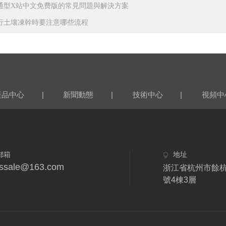
通型X站中文免费版的常見問題與解決方案
行土壤凍幹時要注意哪些流程
|
|
|
產品中心
新聞動態
技術中心
視頻中
郵箱
地址
fdssale@163.com
浙江省杭州市餘杭
號4棟3層