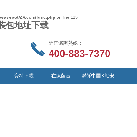
wwwroot/Z4.com/func.php
on line
115
S安装包地址下载
銷售谘詢熱線：
400-883-7370
資料下載
在線留言
聯係中国X站安
装