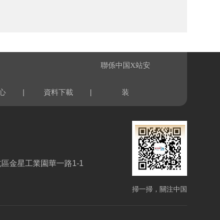
聯係中国X站安
|
|
心
資料下載
装
區金星工業園華一路1-1
掃一掃，關注中国
X站安装