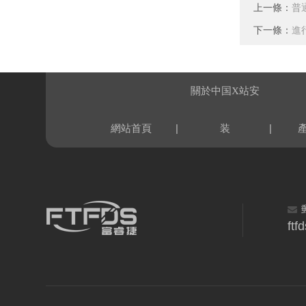
上一條：
普
下一條：
進
關於中国X站安
|
|
網站首頁
装
ft