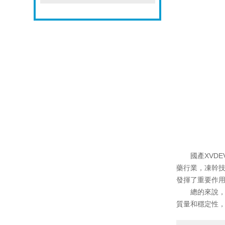
國產XVDEV
藥行業，凍幹技
發揮了重要作
總的來說，國產
質量和穩定性