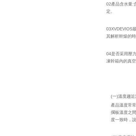
02產品含水量
定。
03XVDEVI
其解析幹燥的時
04是否采用壓
凍幹箱內的真空度
(一)溫度趨近
產品溫度常
擱板溫度之
度一致時，