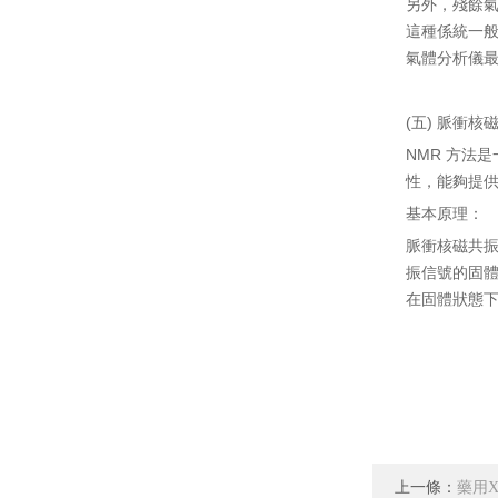
另外，殘餘
這種係統一
氣體分析儀
(五) 脈衝核磁
NMR 方法
性，能夠提
基本原理：
脈衝核磁共振
振信號的固體
在固體狀態
上一條：
藥用X