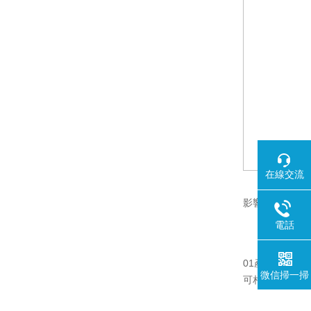
在線交流
影響解析幹燥時
電話
01產品的品種
微信掃一掃
可相應縮短。