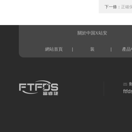
下一條：
正確
關於中国X站安
|
|
網站首頁
装
產品
ftf