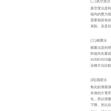
(二)真空度法
真空度法是
箱內的壓力
需要相當長
束點。這是
(三)稱重法
稱重法是利
幹箱內失重
XVDEVIO
這種方法比較
(四)濕度法
氧化鋁薄膜
本身的介電
化，所以測
下降。所以