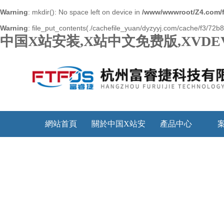
Warning
: mkdir(): No space left on device in
/www/wwwroot/Z4.com/
Warning
: file_put_contents(./cachefile_yuan/dyzyyj.com/cache/f3/72b8b
中国X站安装,X站中文免费版,XVDE
網站首頁
關於中国X站安
產品中心
装