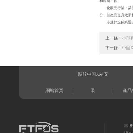
和科研工作。
化妝品行業：某些化
分，使產品更具效果
冷凍幹燥係統通過冷
上一條：
小型
下一條：
中国X
關於中国X站安
|
|
網站首頁
装
產品