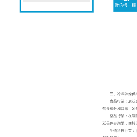
微信掃一掃
三、冷凍幹燥係統
食品行業：廣泛應用
營養成分和口感，延
藥品行業：在製藥工
延長保存期限，便於
生物科技行業：廣泛