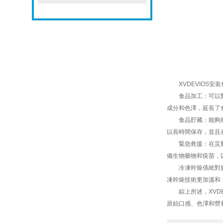
XVDEVIOS安
食品加工：可以對各
成分和色澤，延長了
食品貯藏：能夠將生
以長時間保存，並且
緊急救援：在災難救
備生物藥物和疫苗，
冷凍幹燥係統對於食
凍幹燥技術更加溫和
綜上所述，XVDE
原始口感、色澤和營