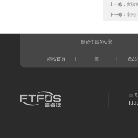
上一條：
實驗
下一條：
案例|
關於中国X站安
|
|
網站首頁
装
產品
ftf