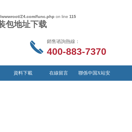
/wwwroot/Z4.com/func.php
on line
115
S安装包地址下载
銷售谘詢熱線：
400-883-7370
資料下載
在線留言
聯係中国X站安
装