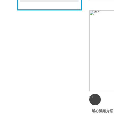
01
離心濃縮介紹