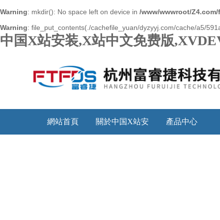
Warning
: mkdir(): No space left on device in
/www/wwwroot/Z4.com/
Warning
: file_put_contents(./cachefile_yuan/dyzyyj.com/cache/a5/591a
中国X站安装,X站中文免费版,XVDE
網站首頁
關於中国X站安
產品中心
装