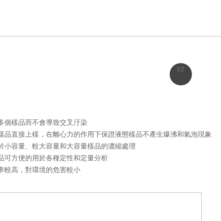
02
多個樣品而不會導致交叉汙染
態樣品直接上樣，在離心力的作用下保證液態樣品不產生爆沸和氣泡現象
於小容量、較大容量和大容量樣品的濃縮處理
品可方便的用於各種定性和定量分析
率較高，對環境的危害較小