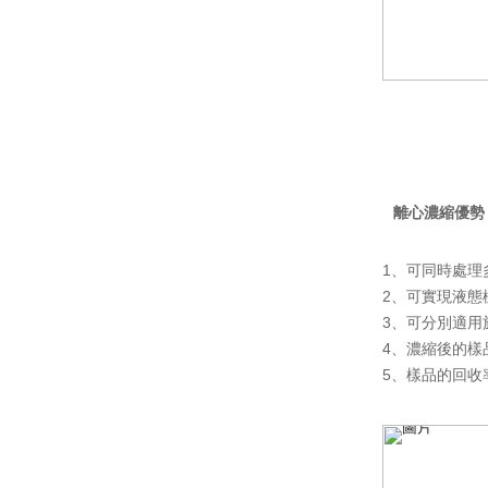
離心濃縮優勢
1、可同時處理
2、可實現液
3、可分別適用
4、濃縮後的樣
5、樣品的回收