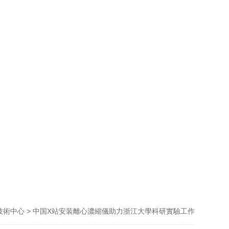
> 中国X站安装離心濃縮儀助力浙江大學科研實驗工作
技術中心