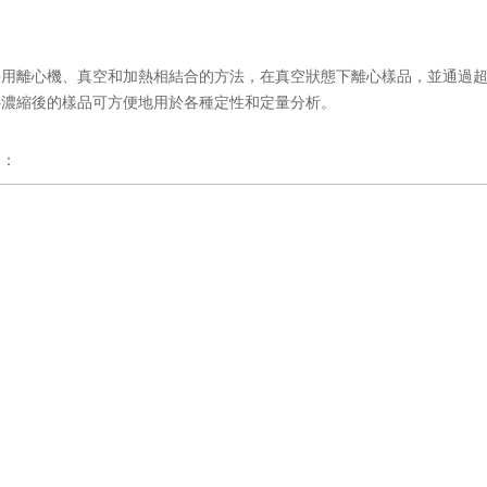
采用離心機、真空和加熱相結合的方法，在真空狀態下離心樣品，並通過
心濃縮後的樣品可方便地用於各種定性和定量分析。
圖：