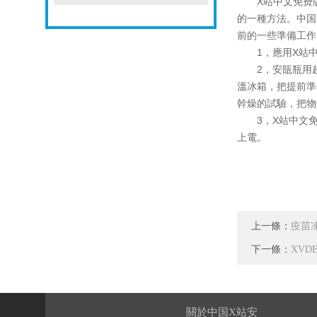
X站中文免费版
的一種方法。中国X
前的一些準備工作
1，應用X站中
2，安瓿瓶用超聲
溫冰箱，把提前準
幹燥的試驗，把物
3，X站中文免费
上電。
上一條：
疫苗凍
下一條：
XVD
關於中国X站安