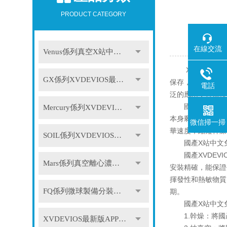
PRODUCT CATEGORY
在線交流
Venus係列真空X站中文免费版
X站中文免费版
GX係列XVDEVIOS最新版APP下载
保存，加水後能恢
電話
泛的應用，且規模
國產XVDEVI
Mercury係列XVDEVIOS最新版APP下载
本身剩留在凍結時
微信掃一掃
華速度，縮短幹燥
SOIL係列XVDEVIOS最新版APP下载
國產X站中文免
國產XVDEVI
Mars係列真空離心濃縮儀
安裝精確，能保證
揮發性和熱敏物質
FQ係列微球製備分裝係統
期。
國產X站中文免
1.幹燥：將國產X
XVDEVIOS最新版APP下载配件