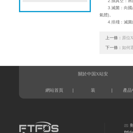
2.抽真空：將國
3.滅菌：向國產
氣體)。
4.排殘：滅菌結
上一條：
原位X
下一條：
如何
關於中国X站安
|
|
網站首頁
装
產品
ftf