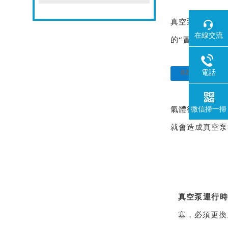
真空泵排出氣
在線交流
的“冒煙"，真
減
02
電話
微信掃一掃
氣體從真空泵中
就會造成真空泵
真空泵運行
塞，必須更換