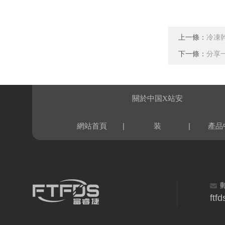
上一條：
冷凍
下一條：
分享
關於中国X站安
|
|
網站首頁
装
產品
ftf