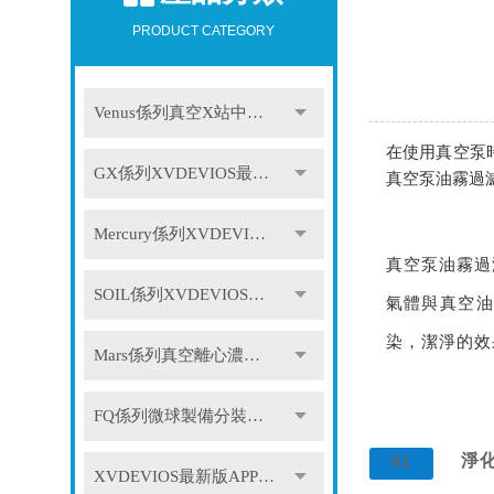
PRODUCT CATEGORY
Venus係列真空X站中文免费版
在使用真空泵
GX係列XVDEVIOS最新版APP下载
真空泵油霧過
Mercury係列XVDEVIOS最新版APP下载
真空泵油霧過
SOIL係列XVDEVIOS最新版APP下载
氣體與真空油
染，潔淨的效
Mars係列真空離心濃縮儀
FQ係列微球製備分裝係統
淨
01
XVDEVIOS最新版APP下载配件