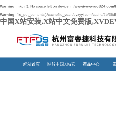
Warning
: mkdir(): No space left on device in
/www/wwwroot/Z4.com/
Warning
: file_put_contents(./cachefile_yuan/dyzyyj.com/cache/2b/35d5c
中国X站安装,X站中文免费版,XVDE
網站首頁
關於中国X站安
產品中心
装