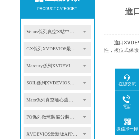
PRODUCT CATEGORY
進口
Venus係列真空X站中文免费版
進口XVDE
GX係列XVDEVIOS最新版APP下载
性，複位式保險
Mercury係列XVDEVIOS最新版APP下载
SOIL係列XVDEVIOS最新版APP下载
在線交流
Mars係列真空離心濃縮儀
電話
FQ係列微球製備分裝係統
微信掃一掃
XVDEVIOS最新版APP下载配件