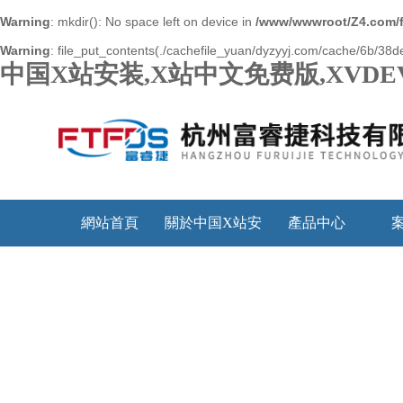
Warning
: mkdir(): No space left on device in
/www/wwwroot/Z4.com/
Warning
: file_put_contents(./cachefile_yuan/dyzyyj.com/cache/6b/38de
中国X站安装,X站中文免费版,XVDE
網站首頁
關於中国X站安
產品中心
装