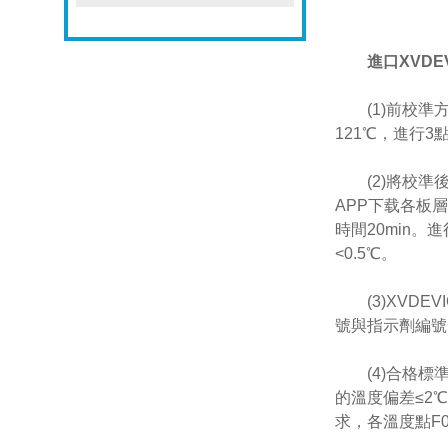
進口XVDE
(1)前校準方
121℃，進行3
(2)將校準後的
APP下载各板層
時間20min
<0.5℃。
(3)XVDEV
號與指示劑編號
(4)合格標準
的溫度偏差≤2℃
求，各溫度點F