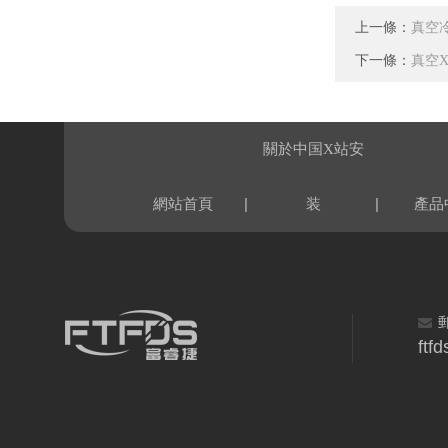
上一條：
真空
下一條：
真空
關於中国X站安
|
|
網站首頁
装
產品
ftf