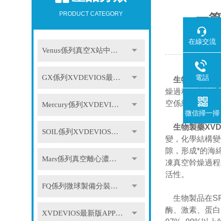
PRODUCT CATEGORY
一篇
在線交流
Venus係列真空X站中文免费版
電話
GX係列XVDEVIOS最新版APP下载
生物製藥XVD
燥過程，整個過
空係統、循環係
Mercury係列XVDEVIOS最新版APP下载
微信掃一掃
生物製藥XVD
SOIL係列XVDEVIOS最新版APP下载
變，化學結構變
隙，形成*的海
Mars係列真空離心濃縮儀
凍真空幹燥過程
活性。
FQ係列微球製備分裝係統
生物製品在SF
酶、激素、蛋白
XVDEVIOS最新版APP下载配件