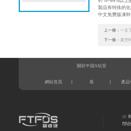
97%~99%
製品有特殊的化
中文免费版凍幹
上一條：
一文
下一條：
真空
關於中国X站安
|
|
網站首頁
装
產品
ftf